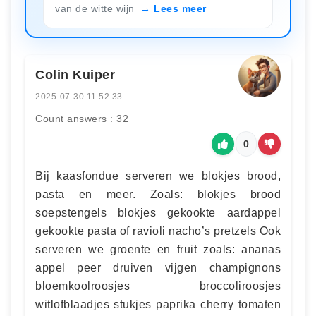
van de witte wijn
Lees meer
Colin Kuiper
2025-07-30 11:52:33
Count answers : 32
0
Bij kaasfondue serveren we blokjes brood,
pasta en meer. Zoals: blokjes brood
soepstengels blokjes gekookte aardappel
gekookte pasta of ravioli nacho’s pretzels Ook
serveren we groente en fruit zoals: ananas
appel peer druiven vijgen champignons
bloemkoolroosjes broccoliroosjes
witlofblaadjes stukjes paprika cherry tomaten