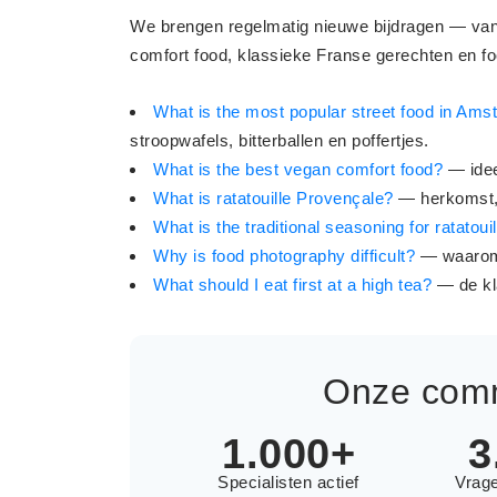
We brengen regelmatig nieuwe bijdragen — van
comfort food, klassieke Franse gerechten en foo
What is the most popular street food in Am
stroopwafels, bitterballen en poffertjes.
What is the best vegan comfort food?
— ide
What is ratatouille Provençale?
— herkomst, 
What is the traditional seasoning for ratatoui
Why is food photography difficult?
— waarom 
What should I eat first at a high tea?
— de kl
Onze commu
1.000+
3
Specialisten actief
Vrag