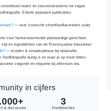
 streetfood-routes en seizoenskeukens tot vegan
dfotografie. Enkele populaire publicaties:
sterdam?
— over iconische streetfoodfavorieten zoals
eën voor hartverwarmende plantaardige gerechten.
stijl en ingrediënten van de Provençaalse klassieker.
lle?
— kruiden & smaakopbouw bij ratatouille.
foodfotografie lastig is en waar je op moet letten.
assieke volgorde en etiquette bij afternoon tea.
nity in cijfers
.000+
3
en & discussies
Hoofdsecties