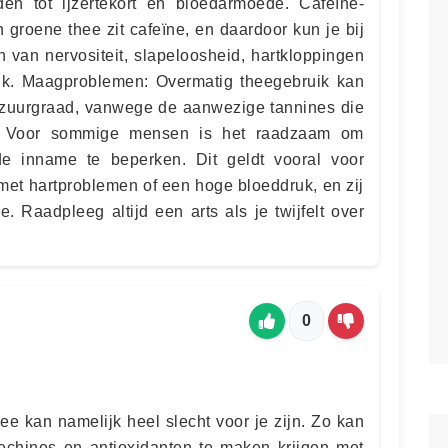
den tot ijzertekort en bloedarmoede. Cafeïne-
 groene thee zit cafeïne, en daardoor kun je bij
n van nervositeit, slapeloosheid, hartkloppingen
uk. Maagproblemen: Overmatig theegebruik kan
n zuurgraad, vanwege de aanwezige tannines die
. Voor sommige mensen is het raadzaam om
e inname te beperken. Dit geldt vooral voor
t hartproblemen of een hoge bloeddruk, en zij
e. Raadpleeg altijd een arts als je twijfelt over
0
e kan namelijk heel slecht voor je zijn. Zo kan
techines en antioxidanten te maken krijgen met