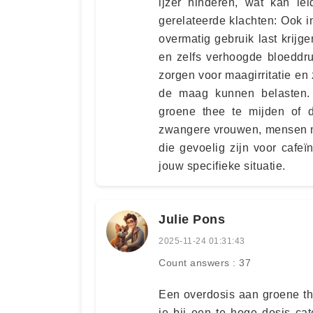
ijzer hinderen, wat kan lei
gerelateerde klachten: Ook in
overmatig gebruik last krijge
en zelfs verhoogde bloeddr
zorgen voor maagirritatie e
de maag kunnen belasten
groene thee te mijden of d
zwangere vrouwen, mensen me
die gevoelig zijn voor cafeïn
jouw specifieke situatie.
Julie Pons
2025-11-24 01:31:43
Count answers : 37
Een overdosis aan groene the
je bij een te hoge dosis ca