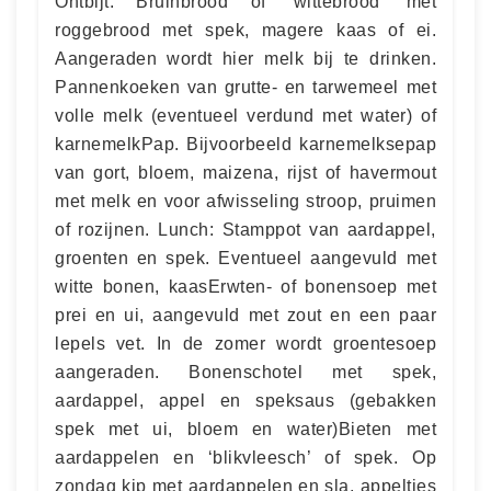
Ontbijt: Bruinbrood of ‘wittebrood’ met
roggebrood met spek, magere kaas of ei.
Aangeraden wordt hier melk bij te drinken.
Pannenkoeken van grutte- en tarwemeel met
volle melk (eventueel verdund met water) of
karnemelkPap. Bijvoorbeeld karnemelksepap
van gort, bloem, maizena, rijst of havermout
met melk en voor afwisseling stroop, pruimen
of rozijnen. Lunch: Stamppot van aardappel,
groenten en spek. Eventueel aangevuld met
witte bonen, kaasErwten- of bonensoep met
prei en ui, aangevuld met zout en een paar
lepels vet. In de zomer wordt groentesoep
aangeraden. Bonenschotel met spek,
aardappel, appel en speksaus (gebakken
spek met ui, bloem en water)Bieten met
aardappelen en ‘blikvleesch’ of spek. Op
zondag kip met aardappelen en sla, appeltjes