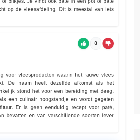
of blikjes. Je vindt ook paté in een pot of paté
ht op de vleesafdeling. Dit is meestal van iets
0
ng voor vleesproducten waarin het rauwe vlees
kt. De naam heeft dezelfde afkomst als het
nkelijk stond het voor een bereiding met deeg.
ls een culinair hoogstandje en wordt gegeten
ituur. Er is geen eenduidig recept voor paté,
n bevatten en van verschillende soorten lever