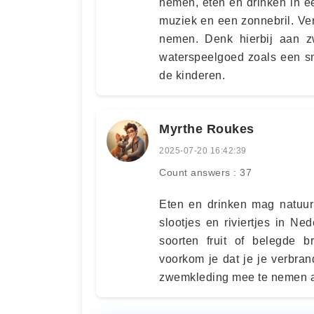
nemen, eten en drinken in e
muziek en een zonnebril. Ve
nemen. Denk hierbij aan zw
waterspeelgoed zoals een sn
de kinderen.
Myrthe Roukes
2025-07-20 16:42:39
Count answers : 37
Eten en drinken mag natuurl
slootjes en riviertjes in Ne
soorten fruit of belegde
voorkom je dat je je verbrand
zwemkleding mee te nemen al