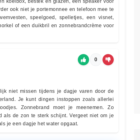
en koelbox, bestek en glazen, een speaker voor
rder ook niet je portemonnee en telefoon mee te
emvesten, speelgoed, spelletjes, een visnet,
orkel of een duikbril en zonnebrandcrème voor
0
ijk niet missen tijdens je dagje varen door de
derland. Je kunt dingen instoppen zoals allerlei
 broodjes. Zonnebrand moet je meenemen. Zo
 als de zon te sterk schijnt. Vergeet niet om je
s je een dagje het water opgaat.