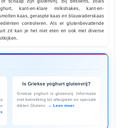
f schaap zijn glutenvrij. Bij desserts, zoals
ghurt, kant-en-klare milkshakes, kant-en-
esmolten kaas, geraspte kaas en blauwaderskaas
ediënten controleren. Als er glutenbevattende
urt zit kan je het niet eten en ook met diverse
itkijken.
Is Griekse yoghurt glutenvrij?
Griekse yoghurt is glutenvrij. Informatie
met betrekking tot allergieën en speciale
it
diëten Glutenv
Lees meer
en
es