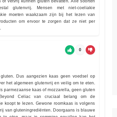
 of vetvrij kunnen gluten bevatten. Alle soorten
stal glutenvrij. Mensen met niet-coeliakie
iakie moeten waakzaam zijn bij het lezen van
roducten om ervoor te zorgen dat ze niet per
.
0
 gluten. Dus aangezien kaas geen voedsel op
ver het algemeen glutenvrij en veilig om te eten.
s parmezaanse kaas of mozzarella, geen gluten
 Beyond Celiac van cruciaal belang om de
je koopt te lezen. Gewone roomkaas is volgens
rij van gluteningrediënten. Doorgaans is blauwe
om te eten, maar in sommige gevallen kan het