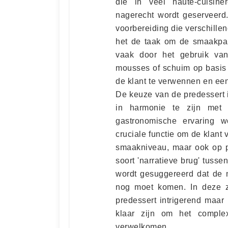
die in veel haute-cuisine
nagerecht wordt geserveerd
voorbereiding die verschillen
het de taak om de smaakpapi
vaak door het gebruik van 
mousses of schuim op basis 
de klant te verwennen en een
De keuze van de predessert 
in harmonie te zijn met
gastronomische ervaring w
cruciale functie om de klant 
smaakniveau, maar ook op p
soort 'narratieve brug' tuss
wordt gesuggereerd dat de m
nog moet komen. In deze 
predessert intrigerend maar
klaar zijn om het comple
verwelkomen.