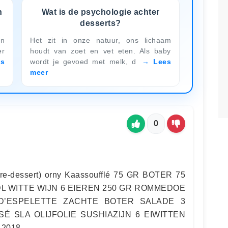
n
Wat is de psychologie achter
desserts?
en
Het zit in onze natuur, ons lichaam
er
houdt van zoet en vet eten. Als baby
es
wordt je gevoed met melk, d
Lees
meer
0
 pre-dessert) orny Kaassoufflé 75 GR BOTER 75
DL WITTE WIJN 6 EIEREN 250 GR ROMMEDOE
D’ESPELETTE ZACHTE BOTER SALADE 3
É SLA OLIJFOLIE SUSHIAZIJN 6 EIWITTEN
 2018