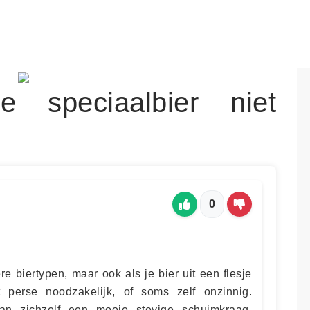
speciaalbier niet
0
e biertypen, maar ook als je bier uit een flesje
 perse noodzakelijk, of soms zelf onzinnig.
n zichzelf een mooie stevige schuimkraag,