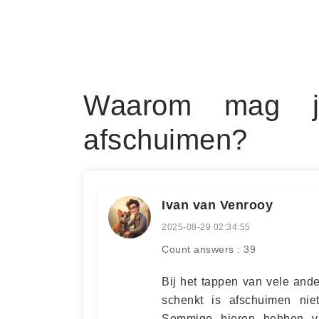
Waarom mag je 
afschuimen?
Ivan van Venrooy
2025-08-29 02:34:55
Count answers : 39
Bij het tappen van vele ander
schenkt is afschuimen niet
Sommige bieren hebben va