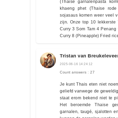
(Thaise garnalenpasta komt
khaeng phet (Thaise rode 
sojasaus komen weer veel v
zijn. Onze top 10 lekkers
Curry 3 Som Tam 4 Penang C
Curry 8 (Pineapple) Fried r
Tristan van Breukelevee
2025-06-16 14:24:12
Count answers : 27
Je kunt Thais eten niet noe
geliefd vanwege de geweldig
staat erom bekend niet te pi
Het beroemde Thaise gere
garnalen, taugé, sjalotten 