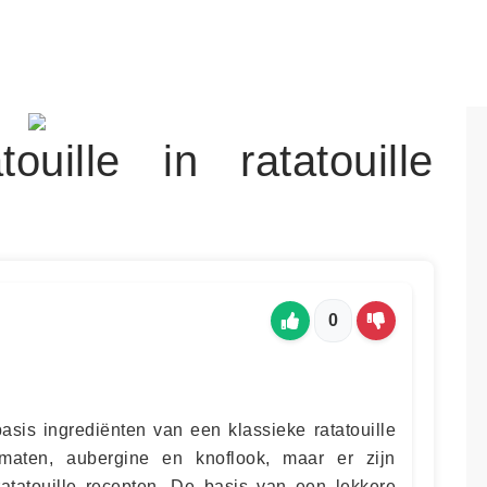
uille in ratatouille
0
asis ingrediënten van een klassieke ratatouille
omaten, aubergine en knoflook, maar er zijn
ratatouille recepten. De basis van een lekkere