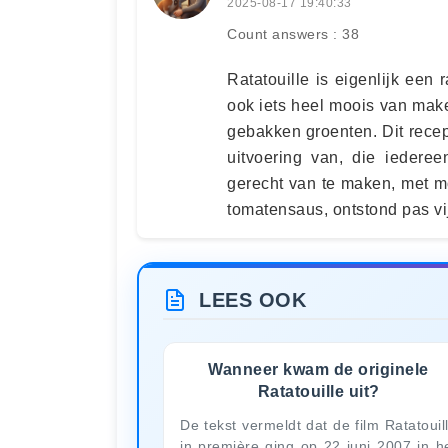
2025-08-17 19:40:33
Count answers : 38
Ratatouille is eigenlijk een 
ook iets heel moois van make
gebakken groenten. Dit rece
uitvoering van, die iedere
gerecht van te maken, met m
tomatensaus, ontstond pas vij
LEES OOK
Wanneer kwam de originele
Ratatouille uit?
De tekst vermeldt dat de film Ratatouil
in première ging op 22 juni 2007 in h