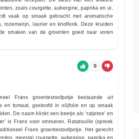
roenten, zoals courgette, aubergine, paprika en ui.
ordt vaak op smaak gebracht met aromatische
jm, rozemarijn, laurier en knoflook. Deze kruiden
 de smaken van de groenten goed naar voren
0
oneel Frans groentestoofpotje bestaande uit
ka en tomaat, gestoofd in olijfolie en op smaak
den. De naam klinkt een beetje als ‘ratjetoe’ en
ler’ is Frans voor omroeren. Ratatouille (spreek
 traditioneel Frans groentestoofpotje. Het gerecht
oenten, meestal courgette, aubergine, paprika en