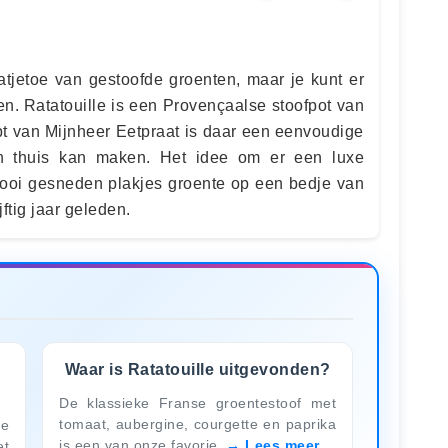
ratjetoe van gestoofde groenten, maar je kunt er
n. Ratatouille is een Provençaalse stoofpot van
pt van Mijnheer Eetpraat is daar een eenvoudige
en thuis kan maken. Het idee om er een luxe
ooi gesneden plakjes groente op een bedje van
ftig jaar geleden.
Waar is Ratatouille uitgevonden?
De klassieke Franse groentestoof met
tomaat, aubergine, courgette en paprika
le
is een van onze favorie
Lees meer
et