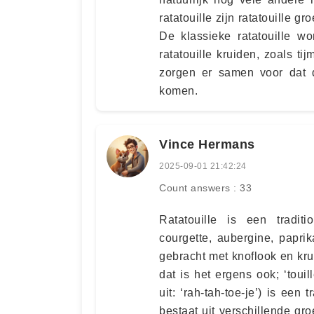
ratatouille zijn ratatouille g
De klassieke ratatouille w
ratatouille kruiden, zoals ti
zorgen er samen voor dat
komen.
Vince Hermans
2025-09-01 21:42:24
Count answers : 33
Ratatouille is een traditi
courgette, aubergine, papri
gebracht met knoflook en krui
dat is het ergens ook; ‘touil
uit: ‘rah-tah-toe-je’) is een
bestaat uit verschillende gr