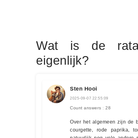
Wat is de ratato
eigenlijk?
Sten Hooi
2025-09-07 22:55:09
Count answers : 28
Over het algemeen zijn de b
courgette, rode paprika, t
natuurlijk nog vele andere 