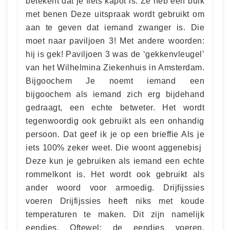
betekent dat je fiets kapot is. Ze heb een buik
met benen ​ Deze uitspraak wordt gebruikt om
aan te geven dat iemand zwanger is. Die
moet naar paviljoen 3! Met andere woorden:
hij is gek! Paviljoen 3 was de ‘gekkenvleugel’
van het Wilhelmina Ziekenhuis in Amsterdam.
Bijgoochem Je noemt iemand een
bijgoochem als iemand zich erg bijdehand
gedraagt, een echte betweter. Het wordt
tegenwoordig ook gebruikt als een onhandig
persoon. Dat geef ik je op een brieffie Als je
iets 100% zeker weet. Die woont aggenebisj ​
Deze kun je gebruiken als iemand een echte
rommelkont is. Het wordt ook gebruikt als
ander woord voor armoedig. Drijfijssies
voeren Drijfijssies heeft niks met koude
temperaturen te maken. Dit zijn namelijk
eendjes. Oftewel: de eendjes voeren.