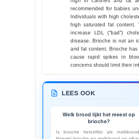
high in calories and fat a
recommended for babies unde
Individuals with high choleste
high saturated fat content.
increase LDL (“bad”) chole
disease. Brioche is not an id
and fat content. Brioche has
cause rapid spikes in bloo
concerns should limit their in
LEES OOK
Welk brood lijkt het meest op
brioche?
Is brioche hetzelfde als melkbroo
Hoewel brioche en melkbrood op elka