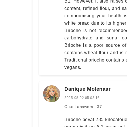
B1. However, it also raises c
content, refined flour, and s
compromising your health is
white bread due to its higher
Brioche is not recommended 
carbohydrate and sugar co
Brioche is a poor source of 
contains wheat flour and is n
Traditional brioche contains 
vegans.
Danique Molenaar
2025-08-02 05:03:16
Count answers : 37
Brioche bevat 285 kilocalori
gram eiwit en 8,1 gram vet