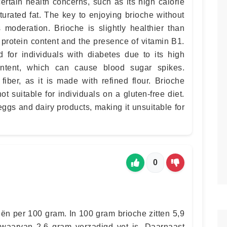
ertain health concerns, such as its high calorie
aturated fat. The key to enjoying brioche without
 moderation. Brioche is slightly healthier than
 protein content and the presence of vitamin B1.
for individuals with diabetes due to its high
ntent, which can cause blood sugar spikes.
fiber, as it is made with refined flour. Brioche
ot suitable for individuals on a gluten-free diet.
eggs and dairy products, making it unsuitable for
0
eën per 100 gram. In 100 gram brioche zitten 5,9
 waarvan 2,6 gram verzadigd vet is. Daarnaast