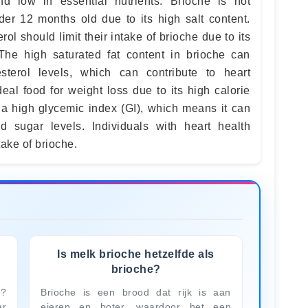
nd low in essential nutrients. Brioche is not
r 12 months old due to its high salt content.
rol should limit their intake of brioche due to its
 The high saturated fat content in brioche can
sterol levels, which can contribute to heart
eal food for weight loss due to its high calorie
 a high glycemic index (GI), which means it can
d sugar levels. Individuals with heart health
take of brioche.
Is melk brioche hetzelfde als
brioche?
d?
Brioche is een brood dat rijk is aan
ar
eieren en boter, waardoor het een