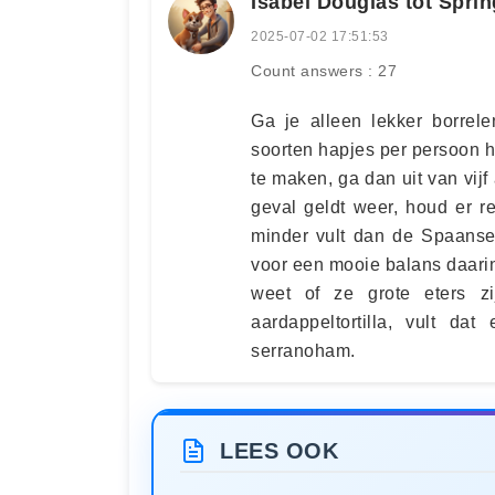
Isabel Douglas tot Spr
2025-07-02 17:51:53
Count answers : 27
Ga je alleen lekker borrel
soorten hapjes per persoon h
te maken, ga dan uit van vijf
geval geldt weer, houd er 
minder vult dan de Spaanse 
voor een mooie balans daarin.
weet of ze grote eters z
aardappeltortilla, vult d
serranoham.
LEES OOK