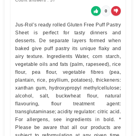
Count answers : 37
0
Jus-Rol’s ready rolled Gluten Free Puff Pastry
Sheet is perfect for tasty dinners and
desserts. De separate layers formed when
baked give puff pastry its unique flaky and
airy texture. Ingredients Water, corn starch,
vegetable oils and fats (palm, rapeseed), rice
flour, pea flour, vegetable fibres (pea,
plantain, rice, psyllium, potatoes), thickeners:
xanthan gum, hydroxypropyl methylcellulose;
alcohol, salt, buckwheat flour, natural
flavouring, flour treatment agent:
transglutaminase; acidity regulator: citric acid.
For allergens, see ingredients in bold. *
Please be aware that all our products are
subject to reformulation at any given time.