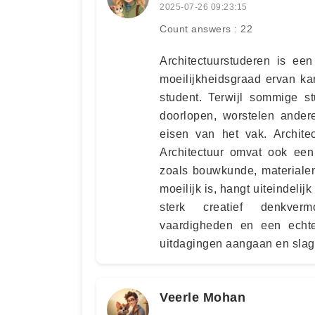
2025-07-26 09:23:15
Count answers : 22
Architectuurstuderen is ee
moeilijkheidsgraad ervan kan
student. Terwijl sommige s
doorlopen, worstelen ande
eisen van het vak. Archite
Architectuur omvat ook een
zoals bouwkunde, materialen
moeilijk is, hangt uiteindelij
sterk creatief denkverm
vaardigheden en een echt
uitdagingen aangaan en slage
Veerle Mohan