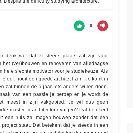
e. Despite the difficulty studying architecture.
0
r denk wel dat er steeds plaats zal zijn voor
 in het (ver)bouwen en renoveren van alledaagse
hele slechte motivator voor je studiekeuze. Als
 je ook nooit een goede architect zijn. Je komt in
en zal binnen de 5 jaar iets anders willen doen.
 maak van een passie je beroep en je wordt de
et meest in zijn vakgebied. Je wil dus geen
udie master in architectuur volgen? Dat betekent
ooit een huis zal mogen bouwen zonder dat een
t project staat. Dat betekent dat je steeds in een
l zal werken. Er zijn architecten die amper rond